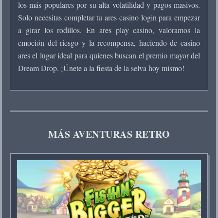
los más populares por su alta volatilidad y pagos masivos.
Solo necesitas completar tu ares casino login para empezar
a girar los rodillos. En ares play casino, valoramos la
emoción del riesgo y la recompensa, haciendo de casino
ares el lugar ideal para quienes buscan el premio mayor del
Dream Drop. ¡Únete a la fiesta de la selva hoy mismo!
MÁS AVENTURAS RETRO