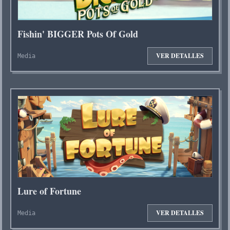
Fishin' BIGGER Pots Of Gold
VER DETALLES
Media
Lure of Fortune
VER DETALLES
Media