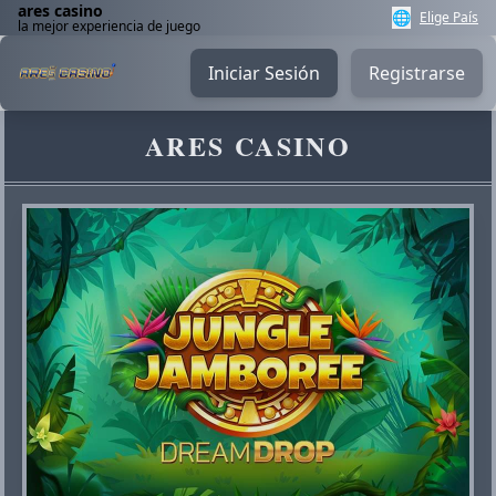
ares casino
🌐
Elige País
la mejor experiencia de juego
Iniciar Sesión
Registrarse
ARES CASINO