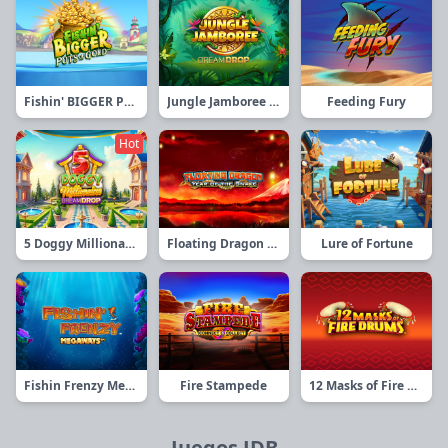
Fishin' BIGGER Pots Of Gold
Jungle Jamboree Dream Drop
Feeding Fury
Hot
5 Doggy Millionaires Dream Drop
Floating Dragon – Year of the Snake
Lure of Fortune
Fishin Frenzy Megaways
Fire Stampede
12 Masks of Fire Drums
Juegos JDB