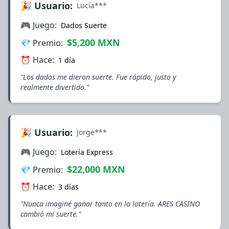
🎉 Usuario:
Lucía***
🎮 Juego:
Dados Suerte
$5,200 MXN
💎 Premio:
⏰ Hace:
1 día
"Los dados me dieron suerte. Fue rápido, justo y
realmente divertido."
🎉 Usuario:
Jorge***
🎮 Juego:
Lotería Express
$22,000 MXN
💎 Premio:
⏰ Hace:
3 días
"Nunca imaginé ganar tanto en la lotería. ARES CASINO
cambió mi suerte."