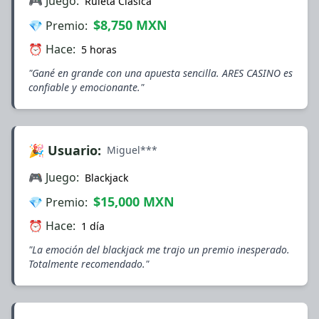
🎮 Juego:
Ruleta Clásica
$8,750 MXN
💎 Premio:
⏰ Hace:
5 horas
"Gané en grande con una apuesta sencilla. ARES CASINO es
confiable y emocionante."
🎉 Usuario:
Miguel***
🎮 Juego:
Blackjack
$15,000 MXN
💎 Premio:
⏰ Hace:
1 día
"La emoción del blackjack me trajo un premio inesperado.
Totalmente recomendado."