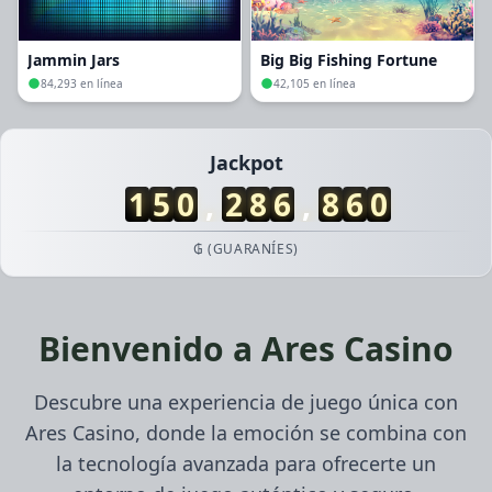
Jammin Jars
Big Big Fishing Fortune
84,293 en línea
42,105 en línea
29/06/2026 Ala*** retiro exitoso 5,900 MXN 💸
Jackpot
29/06/2026 Jua*** gano 10,500 MXN 💰
29/06/2026 Nat*** recibio bono 400 MXN ✨
1
5
0
,
2
,
4
8
8
7
9
29/06/2026 Ces*** recibio reembolso 800 MXN 🎊
29/06/2026 Juan*** pego el jackpot de 239,000 MXN 💥
₲ (GUARANÍES)
29/06/2026 Cesa*** gano 10,500 MXN 💰
29/06/2026 JuanJ*** gano 10,000 MXN 💰
29/06/2026 Ang*** gano 2,500 MXN 🔥
Bienvenido a Ares Casino
29/06/2026 Gae*** recibio reembolso 260 MXN 💵
29/06/2026 JuanA*** retiro exitoso 5,600 MXN 💸
Descubre una experiencia de juego única con
29/06/2026 JuanAl*** recibio reembolso 700 MXN 💵
29/06/2026 Alo*** retiro exitoso 7,700 MXN 💸
Ares Casino, donde la emoción se combina con
29/06/2026 JuanAn*** recibio bono 1,150 MXN ✨
la tecnología avanzada para ofrecerte un
29/06/2026 JuanD*** gano 3,000 MXN 💰