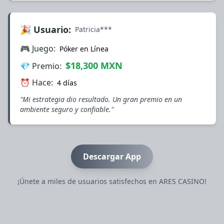
🎉 Usuario:
Patricia***
🎮 Juego:
Póker en Línea
$18,300 MXN
💎 Premio:
⏰ Hace:
4 días
"Mi estrategia dio resultado. Un gran premio en un
ambiente seguro y confiable."
Descargar App
¡Únete a miles de usuarios satisfechos en ARES CASINO!