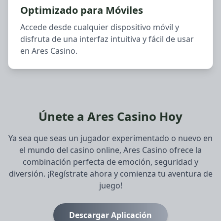
Optimizado para Móviles
Accede desde cualquier dispositivo móvil y
disfruta de una interfaz intuitiva y fácil de usar
en Ares Casino.
Únete a Ares Casino Hoy
Ya sea que seas un jugador experimentado o nuevo en
el mundo del casino online, Ares Casino ofrece la
combinación perfecta de emoción, seguridad y
diversión. ¡Regístrate ahora y comienza tu aventura de
juego!
Descargar Aplicación