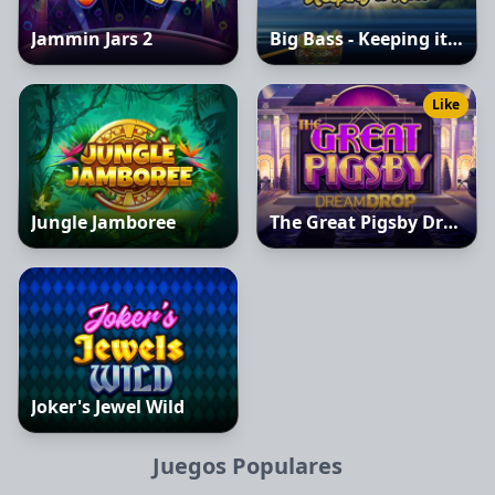
Jammin Jars 2
Big Bass - Keeping it Reel
Like
Jungle Jamboree
The Great Pigsby Dream Drop
Joker's Jewel Wild
Juegos Populares