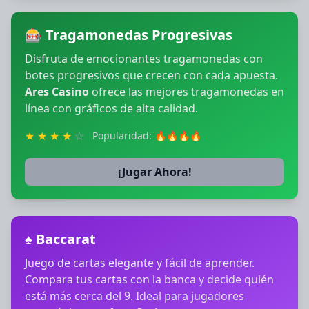
🎰 Tragamonedas Progresivas
Disfruta de emocionantes tragamonedas con
botes progresivos que crecen con cada apuesta.
Ares Casino
ofrece las mejores tragamonedas en
línea con gráficos de alta calidad.
★
★
★
★
☆
Popularidad: 🔥🔥🔥🔥
¡Jugar Ahora!
♠ Baccarat
Juego de cartas elegante y fácil de aprender.
Compara tus cartas con la banca y decide quién
está más cerca del 9. Ideal para jugadores