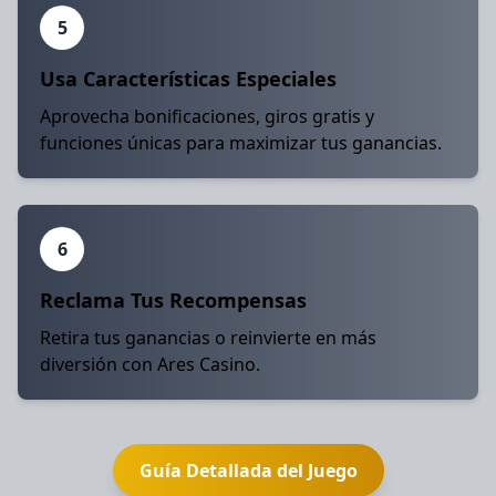
5
Usa Características Especiales
Aprovecha bonificaciones, giros gratis y
funciones únicas para maximizar tus ganancias.
6
Reclama Tus Recompensas
Retira tus ganancias o reinvierte en más
diversión con Ares Casino.
Guía Detallada del Juego